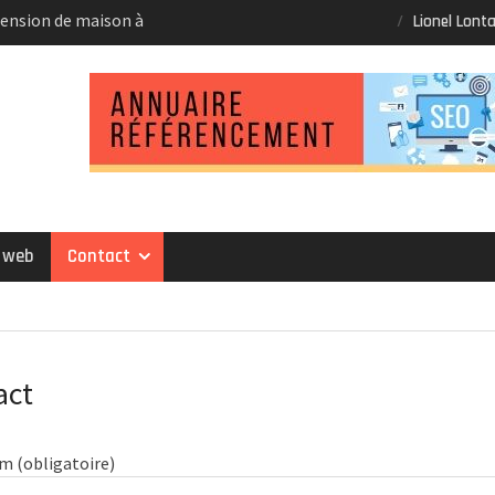
ension de maison à
Lionel Lont
ion à Albi
ouse :
reau
u web
Contact
act
m (obligatoire)